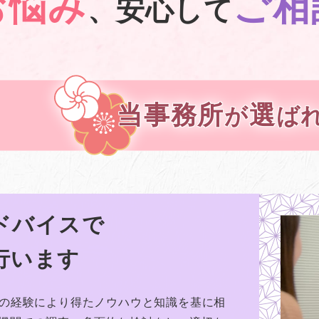
お悩み
ご相
、
安心して
当事務所
選
が
ば
ドバイスで
行います
上の経験により得たノウハウと知識を基に相