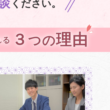
談
ください。
３
理由
つの
れる