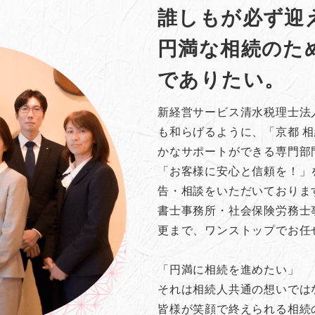
誰しもが必ず迎
円満な相続のた
でありたい。
新経営サービス清水税理士法
も和らげるように、「京都 
かなサポートができる専門部
「お客様に安心と信頼を！」
告・相談をいただいておりま
書士事務所・社会保険労務士
更まで、ワンストップでお任
「円満に相続を進めたい」
それは相続人共通の想いでは
皆様が笑顔で終えられる相続