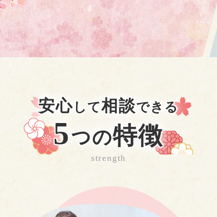
安心
相談
して
できる
5
特徴
つの
strength