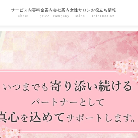
サービス内容
料金案内
会社案内
女性サロン
お役立ち情報
about
price
company
salon
information