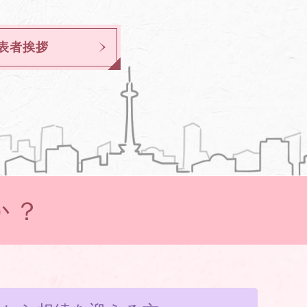
表者挨拶
か？