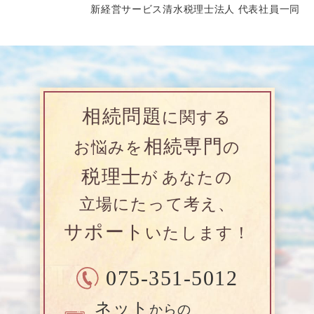
新経営サービス清水税理士法人 代表社員一同
相続問題
に関する
相続専門
お悩みを
の
税理士
が
あなたの
立場にたって考え、
サポート
いたします！
075-351-5012
ネット
からの