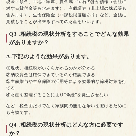
現金・預金、土地・家屋、貴金属・宝石のほか債権（会社に
対する貸付金等も含みます）、有価証券（非上場の株式等も
含みます）、生命保険金（非課税限度額あり）など、金銭に
見積もることが出来るすべての財産をいいます。
Q3 .相続税の現状分析をすることでどんな効果
がありますか？
A.下記のような効果があります。
①現状、相続税がいくらかかるのかが分かる
②納税資金は確保できているのか確認できる
③生前贈与や生命保険の活用等による効果的な節税対策を打
てる
④財産を整理することにより“争続”を発生させない
など、税金面だけでなく家族間の無用な争いを避けるために
も有効です。
Q4 .相続税の現状分析はどんな方に必要です
か？