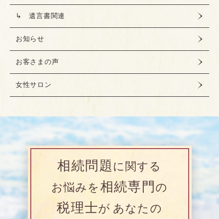
↳ 遺言書関連
お知らせ
お客さまの声
女性サロン
相続問題
に関する
相続専門
お悩みを
の
税理士
が
あなたの